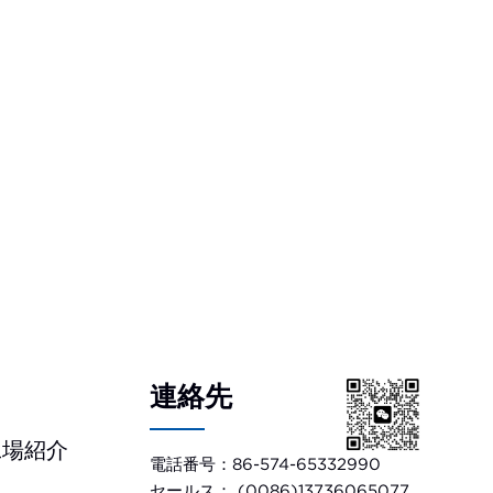
連絡先
工場紹介
電話番号：86-574-65332990
セールス： (0086)13736065077